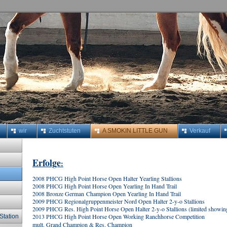
wir
Zuchtstuten
A SMOKIN LITTLE GUN
Verkauf
Erfolge
:
2008 PHCG High Point Horse Open Halter Yearling Stallions
2008 PHCG High Point Horse Open Yearling In Hand Trail
2008 Bronze German Champion Open Yearling In Hand Trail
2009 PHCG Regionalgruppenmeister Nord Open Halter 2-y-o Stallions
2009 PHCG Res. High Point Horse Open Halter 2-y-o Stallions (limited showin
2013 PHCG High Point Horse Open Working Ranchhorse Competition
Station
mult. Grand Champion & Res. Champion