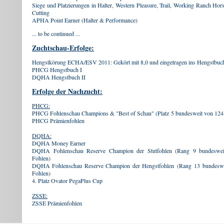
Siege und Platzierungen in Halter, Western Pleasure, Trail, Working Ranch Ho
Cutting
APHA Point Earner (Halter & Performance)
... to be continued ...
Zuchtschau-Erfolge:
Hengstkörung ECHA/ESV 2011: Gekört mit 8,0 und eingetragen ins Hengstbuch
PHCG Hengstbuch I
DQHA Hengstbuch II
Erfolge der Nachzucht:
PHCG:
PHCG Fohlenschau Champions & "Best of Schau" (Platz 5 bundesweit von 124 v
PHCG Prämienfohlen
DQHA:
DQHA Money Earner
DQHA Fohlenschau Reserve Champion der Stutfohlen (Rang 9 bundesweit 
Fohlen)
DQHA Fohlenschau Reserve Champion der Hengstfohlen (Rang 13 bundesweit
Fohlen)
4. Platz Ovator PegaPlus Cup
ZSSE:
ZSSE Prämienfohlen